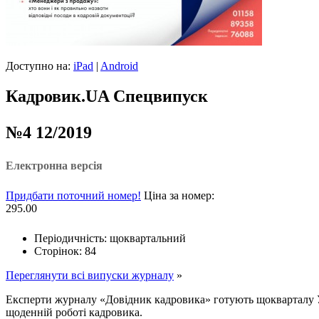
Доступно на:
iPad
|
Android
Кадровик.UA Спецвипуск
№4 12/2019
Електронна версія
Придбати поточний номер!
Ціна за номер:
295.00
Періодичність: щоквартальний
Сторінок: 84
Переглянути всі випуски журналу
»
Експерти журналу «Довідник кадровика» готують щокварталу 
щоденній роботі кадровика.