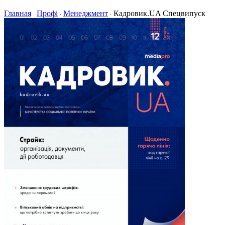
Главная
Профі
Менеджмент
Кадровик.UA Спецвипуск
·
·
·