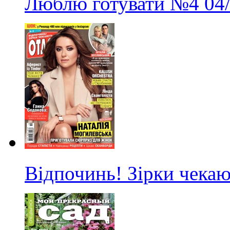
Люблю готувати
№4
04
Відпочинь! Зірки чекаю