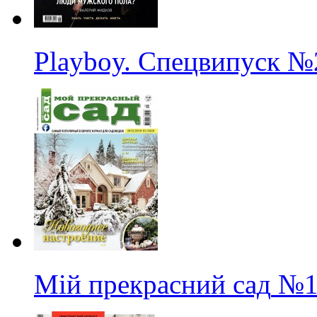
Playboy. Спецвипуск
№
Мій прекрасний сад
№1