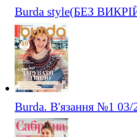
Burda style(БЕЗ ВИКР
Burda. В'язання
№1
03/