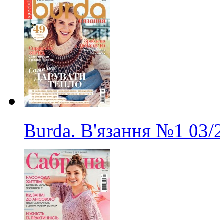
Burda. В'язання
№1
03/