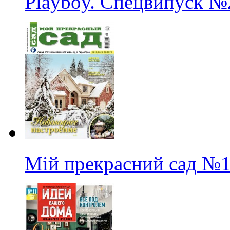
Playboy. Спецвипуск
№
Мій прекрасний сад
№1