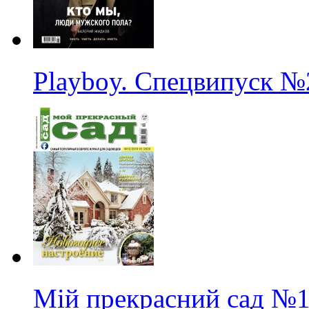
Playboy. Спецвипуск
№
Мій прекрасний сад
№1