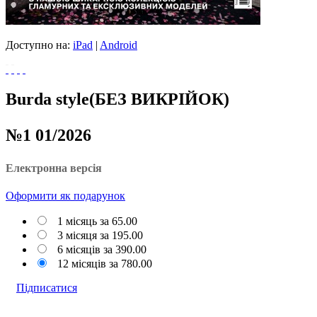
Доступно на:
iPad
|
Android
Burda style(БЕЗ ВИКРІЙОК)
№1 01/2026
Електронна версія
Оформити
як подарунок
1 місяць за
65.00
3 місяця за
195.00
6 місяців за
390.00
12 місяців за
780.00
Підписатися