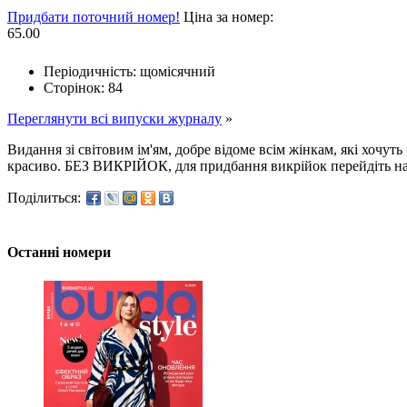
Придбати поточний номер!
Ціна за номер:
65.00
Періодичність: щомісячний
Сторінок: 84
Переглянути всі випуски журналу
»
Видання зі світовим ім'ям, добре відоме всім жінкам, які хочу
красиво. БЕЗ ВИКРІЙОК, для придбання викрійок перейдіть на 
Поділиться:
Останні номери