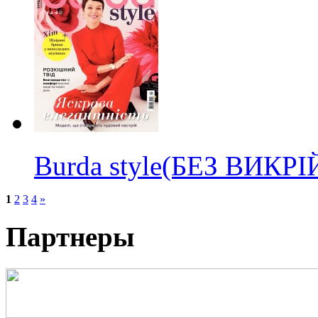
Burda style(БЕЗ ВИКР
1
2
3
4
»
Партнеры