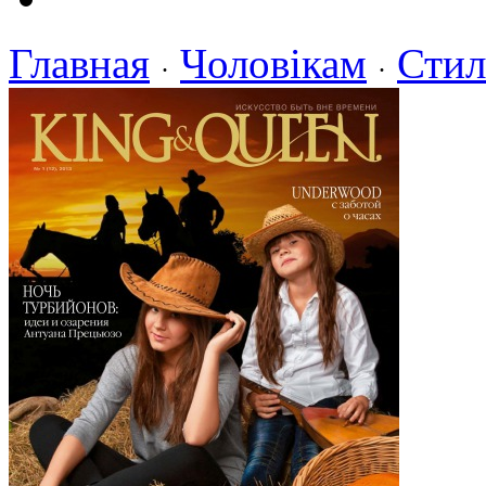
Главная
Чоловікам
Стил
·
·