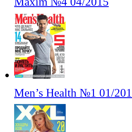
Maxim
№4
04/2015
Men’s Health
№1
01/20