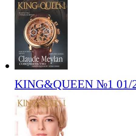
KING&QUEEN
№1
01/