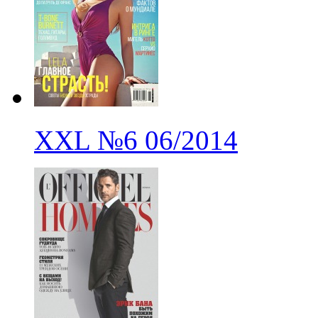
XXL
№6
06/2014