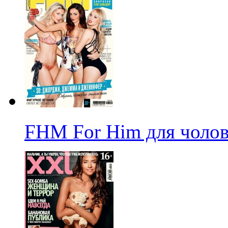
FHM For Him для чолові