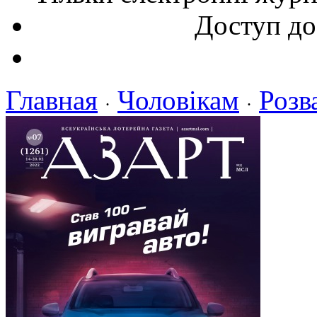
Доступ до
Главная
Чоловікам
Розв
·
·