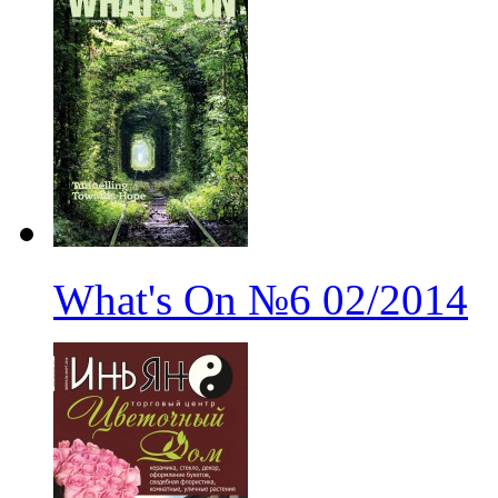
What's On
№6
02/2014