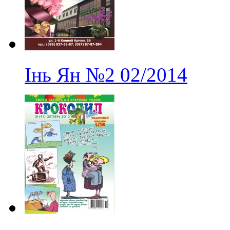
Інь Ян
№2
02/2014