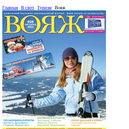
Главная
В світі
Туризм
Вояж
·
·
·