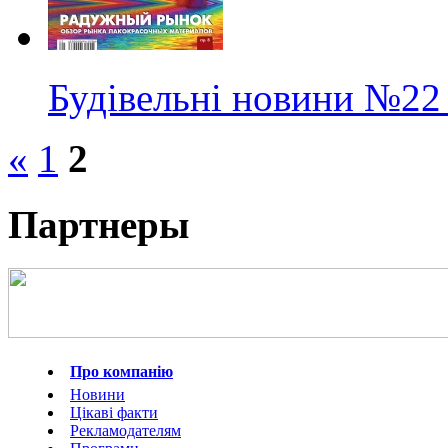
Будівельні новини
№22
«
1
2
Партнеры
Про компанію
Новини
Цікаві факти
Рекламодателям