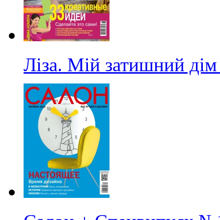
Ліза. Мій затишний дім