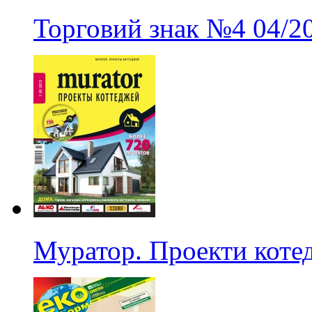
Торговий знак
№4
04/2
Муратор. Проекти котед