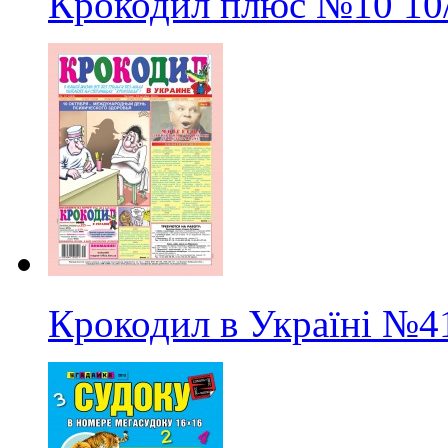
Крокодил плюс
№10
10
Крокодил в Україні
№4