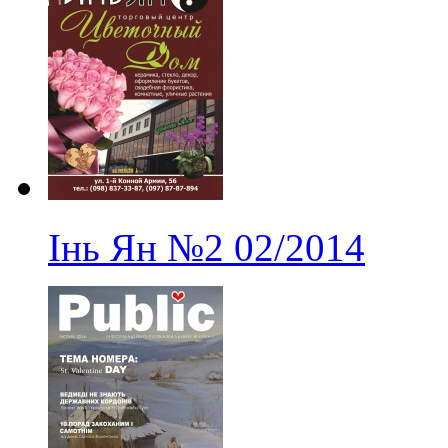
Інь Ян
№2
02/2014