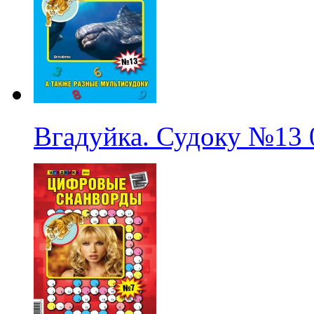
Вгадуйка. Судоку
№13