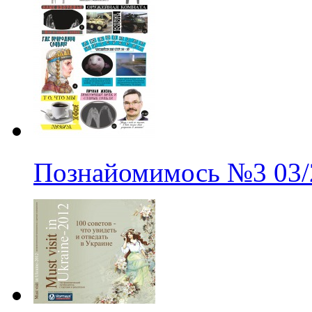
Познайомимось
№3
03