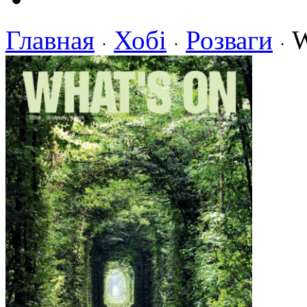
Главная
Хобі
Розваги
W
·
·
·