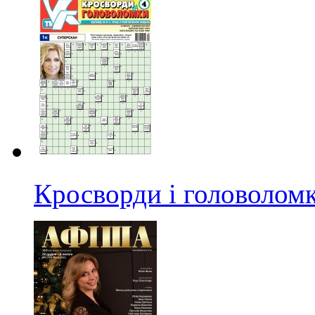
Кросворди і головолом