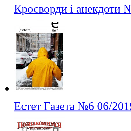
Кросворди і анекдоти
№
Естет Газета
№6
06/201