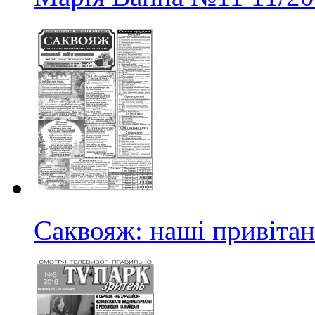
Саквояж: наші привіта