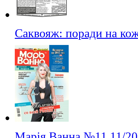
Саквояж: поради на ко
Марія Ванна
№11
11/2