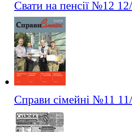
Свати на пенсії
№12
12
Справи сімейні
№11
11