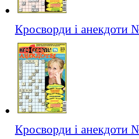
Кросворди і анекдоти
№
Кросворди і анекдоти
№