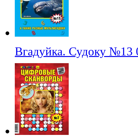
Вгадуйка. Судоку
№13