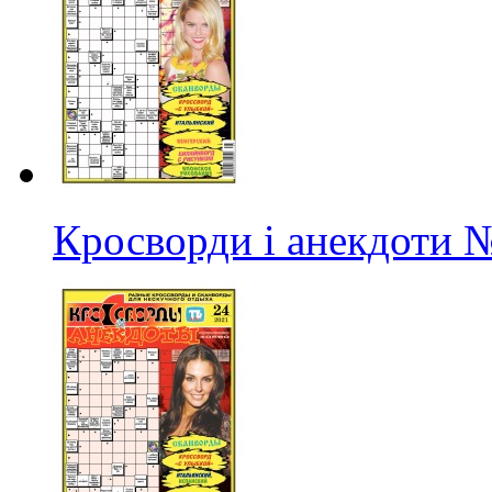
Кросворди і анекдоти
№