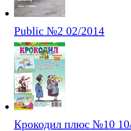
Public
№2
02/2014
Крокодил плюс
№10
10