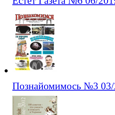
Естет Газета
№6
06/201
Познайомимось
№3
03