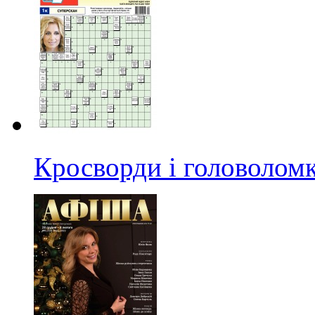
Кросворди і головолом