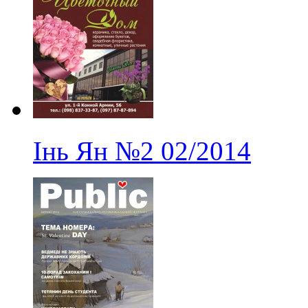
Інь Ян
№2
02/2014