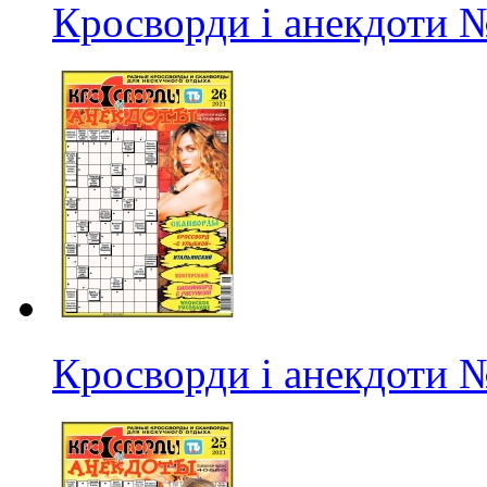
Кросворди і анекдоти
№
Кросворди і анекдоти
№