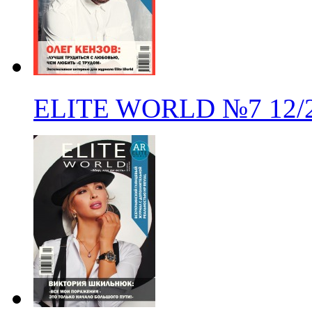
ELITE WORLD
№7
12/