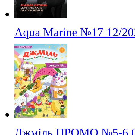
Aqua Marine
№17
12/20
Джміль ПРОМО
№5-6