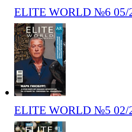
ELITE WORLD
№6
05/
ELITE WORLD
№5
02/