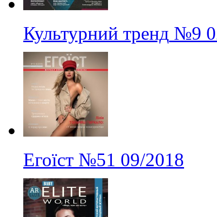
Культурний тренд
№9
0
Егоїст
№51
09/2018