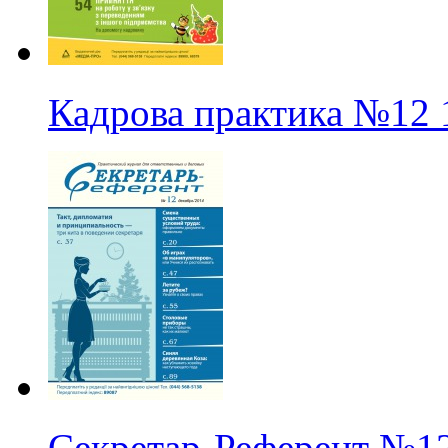
Кадрова практика
№12
Секретар-Референт
№1