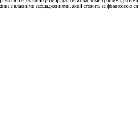
грамотно і ефективно розпоряджатися власними грошима, розумно
інка з власними заощадженнями, який стежить за фінансовою си