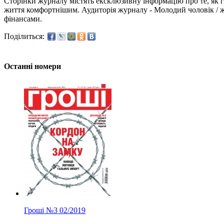
Сторінки журналу містять ексклюзивну інформацію про те, як 
життя комфортнішим. Аудиторія журналу - Молодий чоловік / ж
фінансами.
Поділиться:
Останні номери
Гроші
№3
02/2019