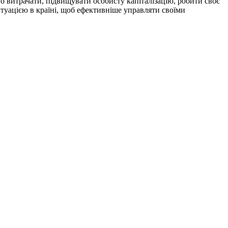
 витрачати, підвищувати особисту капіталізацію, робити своє
туацією в країні, щоб ефективніше управляти своїми